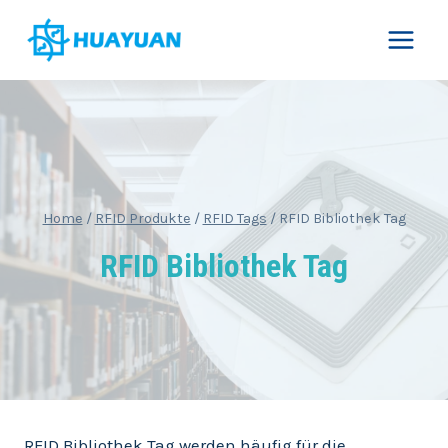
Skip
to
content
Home
/
RFID Produkte
/
RFID Tags
/
RFID Bibliothek Tag
RFID Bibliothek Tag
RFID Bibliothek Tag werden häufig für die