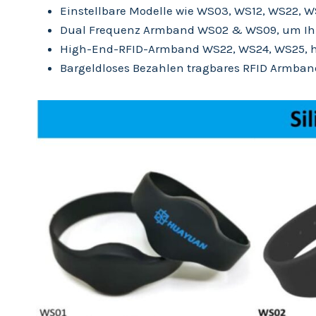
Einstellbare Modelle wie WS03, WS12, WS22, W
Dual Frequenz Armband WS02 & WS09, um Ihre 
High-End-RFID-Armband WS22, WS24, WS25, hoh
Bargeldloses Bezahlen tragbares RFID Armban