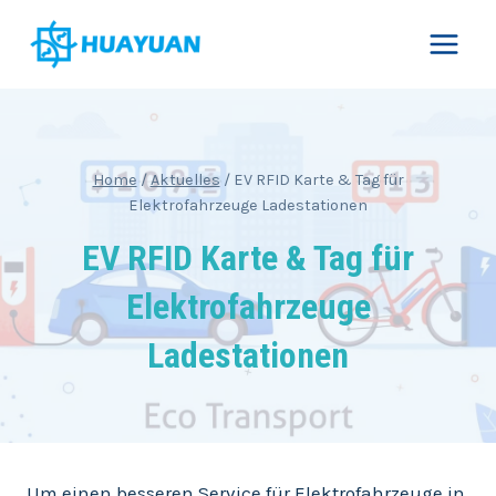
Skip
to
content
Home
/
Aktuelles
/
EV RFID Karte & Tag für
Elektrofahrzeuge Ladestationen
EV RFID Karte & Tag für
Elektrofahrzeuge
Ladestationen
Um einen besseren Service für Elektrofahrzeuge in