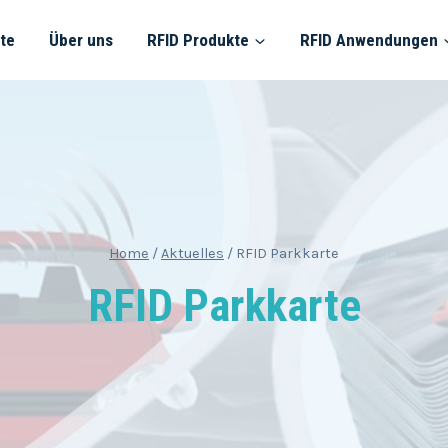
ite
Über uns
RFID Produkte
RFID Anwendungen
Home
/
Aktuelles
/
RFID Parkkarte
RFID Parkkarte