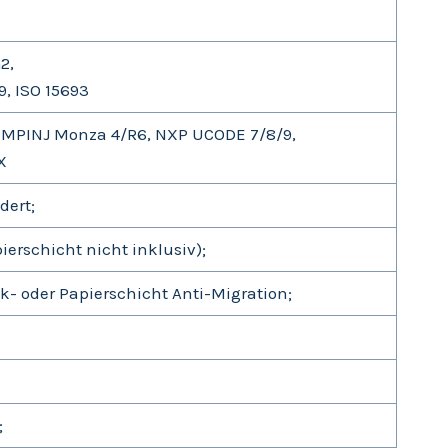
2,
9, ISO 15693
 IMPINJ Monza 4/R6, NXP UCODE 7/8/9,
X
dert;
rschicht nicht inklusiv);
ik- oder Papierschicht Anti-Migration;
;